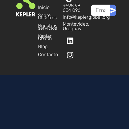
+598 98
Inicio
Email
Enviar
034 096
Sobre
info@keplerglobal.org
nosotros
Montevideo,
Nuestros
servicios
Uruguay
L
I
Kepler
Coach
i
n
Blog
n
s
Contacto
k
t
e
a
d
g
i
r
n
a
m