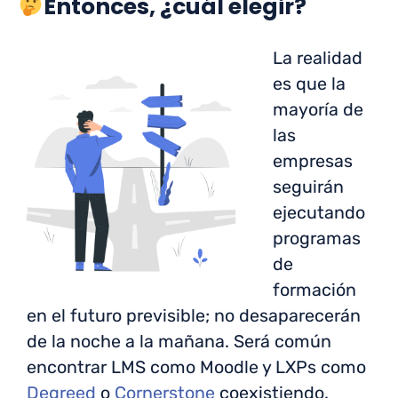
Entonces, ¿cuál elegir?
La realidad
es que la
mayoría de
las
empresas
seguirán
ejecutando
programas
de
formación
en el futuro previsible; no desaparecerán
de la noche a la mañana. Será común
encontrar LMS como Moodle y LXPs como
Degreed
o
Cornerstone
coexistiendo.