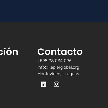
ción
Contacto
+598 98 034 096
info@keplerglobal.org
Montevideo, Uruguay
L
I
i
n
n
s
k
t
e
a